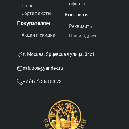
оферта
О нас
Сертификаты
Контакты
Покупателям
Реквизиты
Акции и скидки
Наши адреса
Отправить
г. Москва, Ярцевская улица, 34с1
Я принимаю
Положение
и даю
salutros@yandex.ru
Согласие
на обработку
персональных данных.
Я соглашаюсь с условиями
+7 (977) 363-83-23
Оферты
.