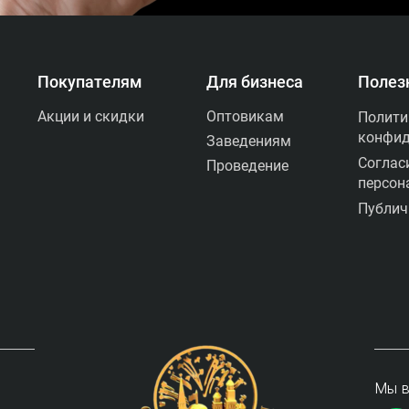
Покупателям
Для бизнеса
Полез
 пиротехники по всей 
Оптовикам
Акции и скидки
Полити
конфид
Заведениям
Соглас
Проведение
персон
Публич
Мы в