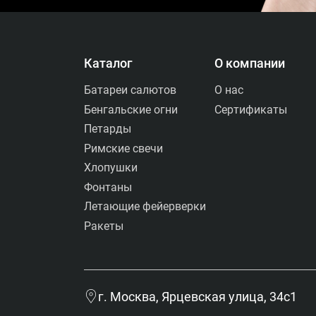
Каталог
О компании
Доставка
Батареи салютов
О нас
Гибкость
Бенгальские огни
Сертификаты
Курьер по городу,
Петарды
самовывоз без минимума,
Римские свечи
доставка в регионы, опция
Хлопушки
экспресс‑доставки.
Фонтаны
Оперативность
Летающие фейерверки
Обработка заказа — за
1 час. Отправка — в день
Ракеты
заказа (до 20:00 по МСК)
или на следующий день.
Срок доставки по РФ: 2–7
рабочих дней.
г. Москва, Ярцевская улица, 34с1
Главный склад в Москве