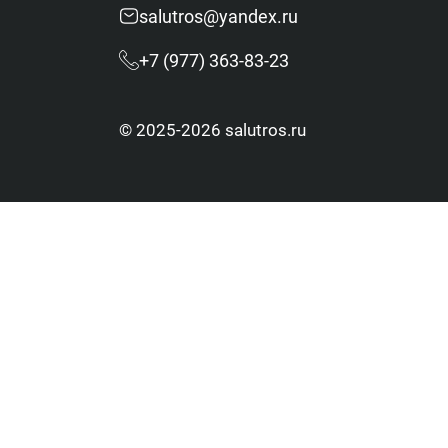
salutros@yandex.ru
Оставьте заявку
для консультации
+7 (977) 363-83-23
Доставка по России
от 3 дней
© 2025-2026 salutros.ru